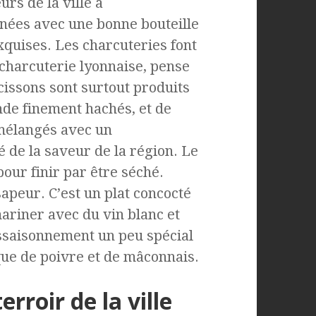
rs de la ville à
gnées avec une bonne bouteille
exquises. Les charcuteries font
 charcuterie lyonnaise, pense
cissons sont surtout produits
de finement hachés, et de
 mélangés avec un
é de la saveur de la région. Le
our finir par être séché.
sapeur. C’est un plat concocté
mariner avec du vin blanc et
assaisonnement un peu spécial
 que de poivre et de mâconnais.
rroir de la ville