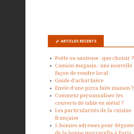
ARTICLES RECENTS
Poêle ou sauteuse : que choisir ?
Camion magasin : une nouvelle
façon de vendre local
Guide d’achat bière
Envie d’une pizza faite maison ?
Comment personnaliser les
couverts de table en métal ?
Les particularités de la cuisine
française
5 bonnes adresses pour déguste
de la bonne mozzarella à Paris