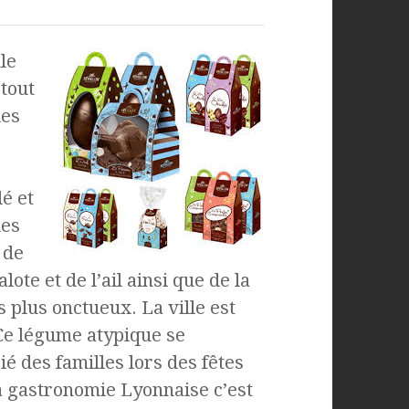
le
tout
des
é et
ues
 de
lote et de l’ail ainsi que de la
 plus onctueux. La ville est
Ce légume atypique se
é des familles lors des fêtes
la gastronomie Lyonnaise c’est