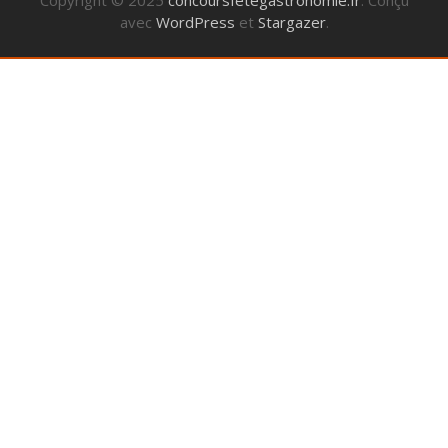
avec
WordPress
et
Stargazer
.