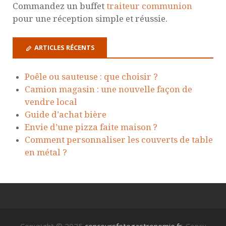
Commandez un buffet
traiteur communion
pour une réception simple et réussie.
ARTICLES RÉCENTS
Poêle ou sauteuse : que choisir ?
Camion magasin : une nouvelle façon de
vendre local
Guide d’achat bière
Envie d’une pizza faite maison ?
Comment personnaliser les couverts de table
en métal ?
Copyright © 2025
concoursfetegastronomie.fr
. Conçu