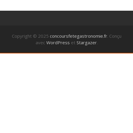
Copyright © 2025
concoursfetegastronomie.fr
. Conçu
avec
WordPress
et
Stargazer
.