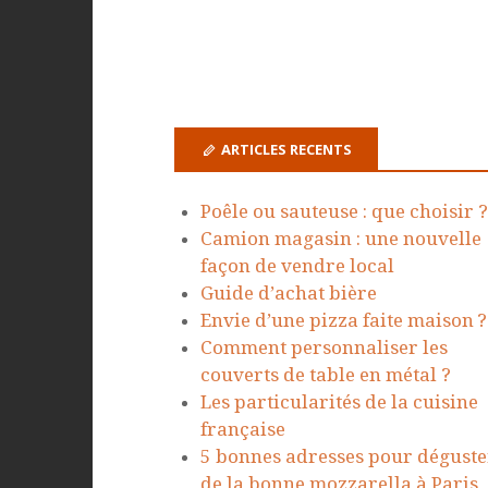
ARTICLES RECENTS
Poêle ou sauteuse : que choisir ?
Camion magasin : une nouvelle
façon de vendre local
Guide d’achat bière
Envie d’une pizza faite maison ?
Comment personnaliser les
couverts de table en métal ?
Les particularités de la cuisine
française
5 bonnes adresses pour déguste
de la bonne mozzarella à Paris